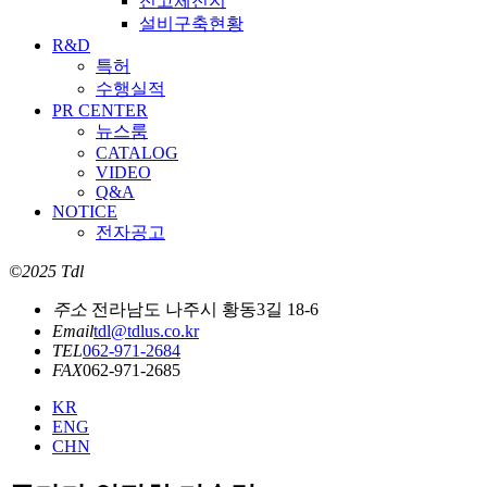
전고체전지
설비구축현황
R&D
특허
수행실적
PR CENTER
뉴스룸
CATALOG
VIDEO
Q&A
NOTICE
전자공고
©2025 Tdl
주소
전라남도 나주시 황동3길 18-6
Email
tdl@tdlus.co.kr
TEL
062-971-2684
FAX
062-971-2685
KR
ENG
CHN