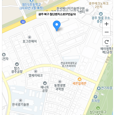
광주 북구 첨단벤처소로37번길 51