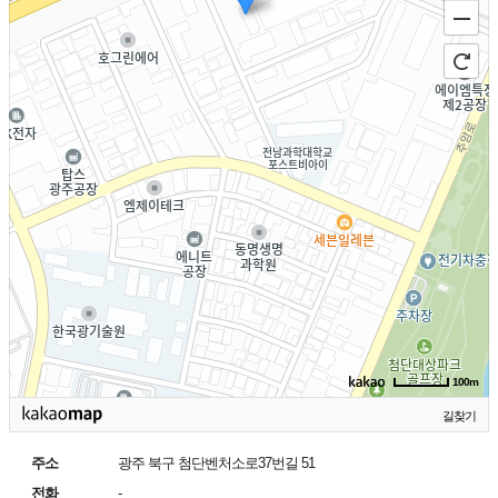
100m
길찾기
주소
광주 북구 첨단벤처소로37번길 51
전화
-